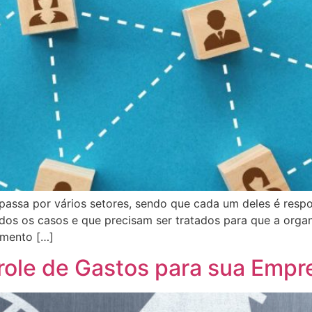
ssa por vários setores, sendo que cada um deles é respon
dos os casos e que precisam ser tratados para que a orga
amento […]
role de Gastos para sua Empr