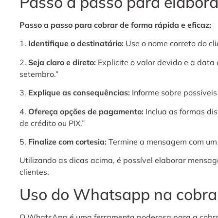
Passo a passo para elabo
Passo a passo para cobrar de forma rápida e eficaz:
1.
Identifique o destinatário:
Use o nome correto do cl
2.
Seja claro e direto:
Explicite o valor devido e a da
setembro.”
3.
Explique as consequências:
Informe sobre possíveis
4.
Ofereça opções de pagamento:
Inclua as formas dis
de crédito ou PIX.”
5.
Finalize com cortesia:
Termine a mensagem com um p
Utilizando as dicas acima, é possível elaborar mens
clientes.
Uso do Whatsapp na cobr
O WhatsApp é uma ferramenta poderosa para a cobranç