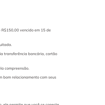
de R$150,00 vencido em 15 de
uitada.
ia transferência bancária, cartão
la compreensão.
 um bom relacionamento com seus
, ele permite que você se conecte